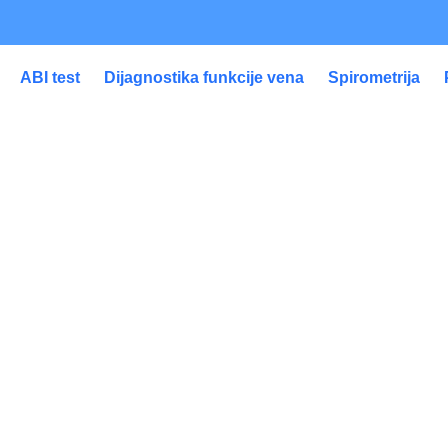
ABI test
Dijagnostika funkcije vena
Spirometrija