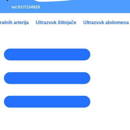
tel:01/7134920
ralnih arterija
Ultrazvuk štitnjače
Ultrazvuk abdomena