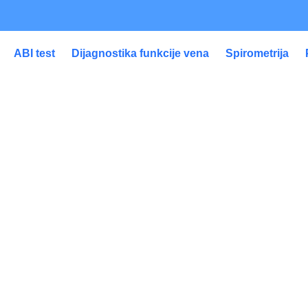
ABI test
Dijagnostika funkcije vena
Spirometrija