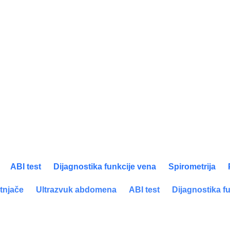
ABI test
Dijagnostika funkcije vena
Spirometrija
itnjače
Ultrazvuk abdomena
ABI test
Dijagnostika f