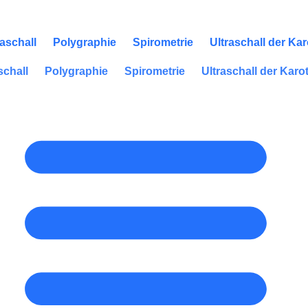
raschall
Polygraphie
Spirometrie
Ultraschall der Ka
schall
Polygraphie
Spirometrie
Ultraschall der Karo