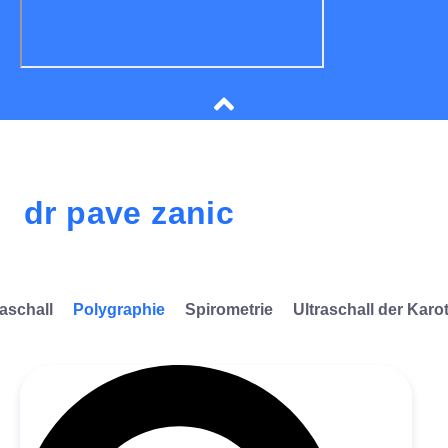
dr pave zanic
raschall
Polygraphie
Spirometrie
Ultraschall der Karo