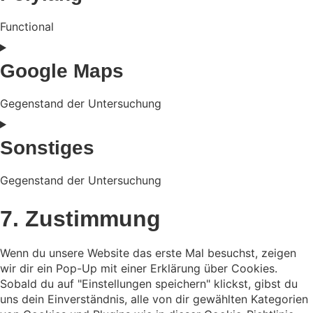
gdpr-
cookie-
consent
Functional
Consent
to
Google Maps
service
polylang
Gegenstand der Untersuchung
Consent
to
Sonstiges
service
google-
maps
Gegenstand der Untersuchung
Consent
to
7. Zustimmung
service
sonstiges
Wenn du unsere Website das erste Mal besuchst, zeigen
wir dir ein Pop-Up mit einer Erklärung über Cookies.
Sobald du auf "Einstellungen speichern" klickst, gibst du
uns dein Einverständnis, alle von dir gewählten Kategorien