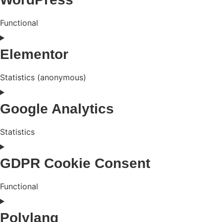
Functional
Consent
to
Elementor
service
wordpress
Statistics (anonymous)
Consent
to
Google Analytics
service
elementor
Statistics
Consent
to
GDPR Cookie Consent
service
google-
analytics
Functional
Consent
to
Polylang
service