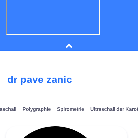
dr pave zanic
raschall
Polygraphie
Spirometrie
Ultraschall der Karo