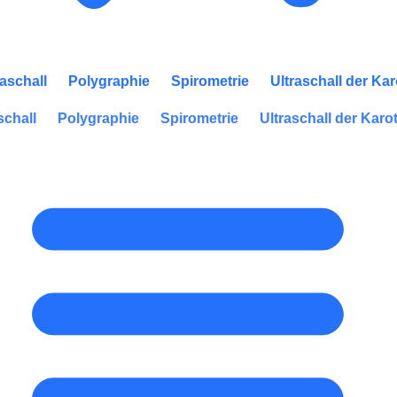
raschall
Polygraphie
Spirometrie
Ultraschall der Ka
schall
Polygraphie
Spirometrie
Ultraschall der Karo