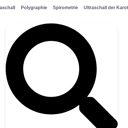
raschall
Polygraphie
Spirometrie
Ultraschall der Karo