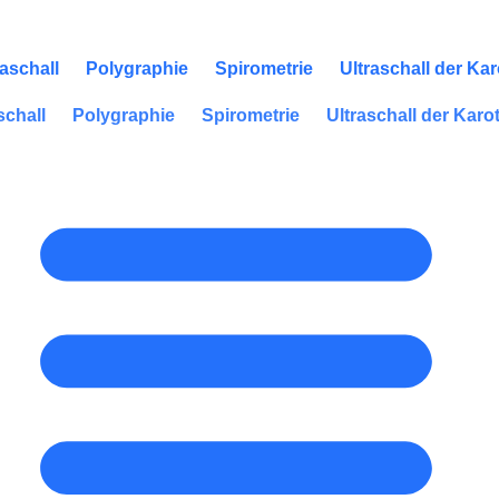
raschall
Polygraphie
Spirometrie
Ultraschall der Ka
schall
Polygraphie
Spirometrie
Ultraschall der Karo